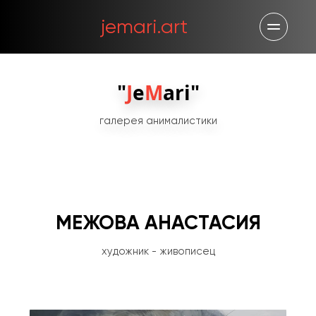
jemari.art
"
J
e
M
ari"
галерея анималистики
МЕЖОВА АНАСТАСИЯ
художник - живописец